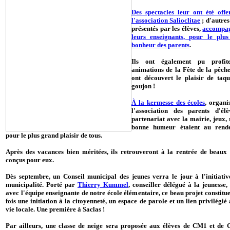
Des spectacles leur ont été offe
l'association Salioclitae
; d'autres
présentés par les élèves,
accompag
leurs enseignants, pour le plu
bonheur des parents
.
Ils ont également pu profit
animations de la Fête de la pêche,
ont découvert le plaisir de taqu
goujon !
À la kermesse des écoles
, organi
l'association des parents d'él
partenariat avec la mairie, jeux, 
bonne humeur étaient au rende
pour le plus grand plaisir de tous.
Après des vacances bien méritées, ils retrouveront à la rentrée de beaux 
conçus pour eux.
Dès septembre, un Conseil municipal des jeunes verra le jour à l'initiativ
municipalité. Porté par
Thierry Kummel
, conseiller délégué à la jeunesse,
avec l'équipe enseignante de notre école élémentaire, ce beau projet constitue
fois une initiation à la citoyenneté, un espace de parole et un lien privilégié
vie locale. Une première à Saclas !
Par ailleurs, une classe de neige sera proposée aux élèves de CM1 et de