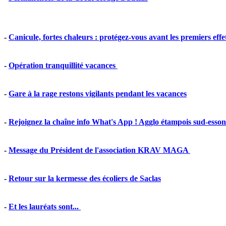
-
Canicule, fortes chaleurs : protégez-vous avant les premiers effe
-
Opération tranquillité vacances
-
Gare à la rage restons vigilants pendant les vacances
-
Rejoignez la chaîne info What's App ! Agglo étampois sud-esso
-
Message du Président de l'association KRAV MAGA
-
Retour sur la kermesse des écoliers de Saclas
-
Et les lauréats sont...