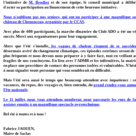
l'initiative de
M. Brodiez
et de son équipe, le conseil municipal a délibé
d'acter sa participation au financement de cette heureuse initiative.
Nous n'oublions pas nos seniors, qui ont pu participer à une magnifique so
château de Chenonceau, organisée par le CCAS
.
Avec plus de 600 participants, la marche dînatoire du Club ADO a été un vé
succès. Merci aux organisateurs pour leur engagement.
Alors que l'été s'installe,
les vagues de chaleur risquent de se succéde
désormais avéré du changement climatique, ces épisodes extrêmes seront de 
plus fréquents et nous devons nous préparer à y faire face, tout en veillant a
fragiles de nos concitoyens. En lien avec l'ADMR et les infirmières, la mairi
en place une procédure de contact des personnes isolées et vulnérables. N'hési
à nous signaler toute personne qui vous semblerait en difficulté.
Mais l'été sera aussi le temps que beaucoup attendent avec impatience : ce
vacances, du repos, des voyages et, bien entendu, du
grand rendez-vous annue
Fête nationale
.
Le 11 juillet, nous vous attendons nombreux pour parcourir les rues de Sa
assister ensuite à un magnifique spectacle pyrotechnique
.
Bel été à toutes et à tous !
Fabrice JAOUEN,
Maire de Saclas