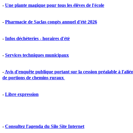
-
Une plante magique pour tous les élèves de l'école
-
Pharmacie de Saclas congès annuel d'étè 2026
-
Infos déchèteries - horaires d'étè
-
Services techniques municipaux
-
Avis d'enquête publique portant sur la cession préalable à l'alié
de portions de chemins ruraux
- 
Libre expression
-
Consultez l'agenda du Silo Site Internet