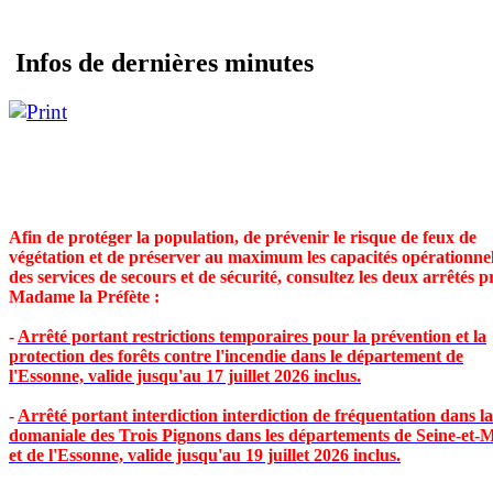
Infos de dernières minutes
Afin de protéger la population, de prévenir le risque de feux de
végétation et de préserver au maximum les capacités opérationnel
des services de secours et de sécurité, consultez les deux arrêtés p
Madame la Préfète :
-
Arrêté portant restrictions temporaires pour la prévention et la
protection des forêts contre l'incendie dans le département de
l'Essonne, valide jusqu'au 17 juillet 2026 inclus.
-
Arrêté portant interdiction interdiction de fréquentation dans la
domaniale des Trois Pignons dans les départements de Seine-et-
et de l'Essonne, valide jusqu'au 19 juillet 2026 inclus.