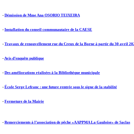
-
Démission de Mme Ana OSORIO TEIXEIRA
-
Installation du conseil communautaire de la CAESE
-
Travaux de renouvellement rue du Creux de la Borne à partir du 30 avril 20
-
Avis d’enquête publique
-
Des améliorations réalisées à la Bibliothèque municipale
-
École Serge Lefranc : une future rentrée sous le signe de la stabilité
-
Fermeture de la Mairie
-
Remerciements à l’association de pêche «AAPPMA La Gauloise» de Saclas