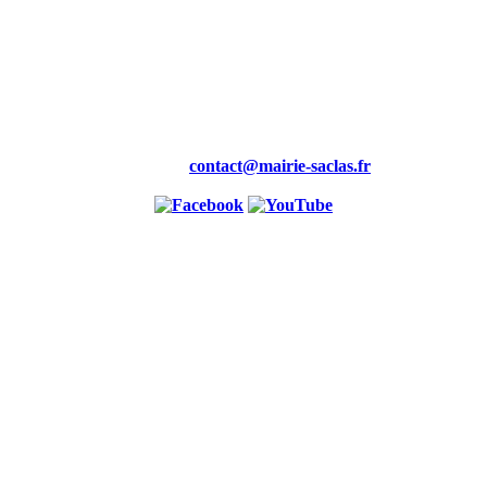
Mairie,
19 rue de la Maire
91690 saclas
Tél : 01.69.58.88.00
Fax : 01.60.80.99.46
Courriel :
contact@mairie-saclas.fr