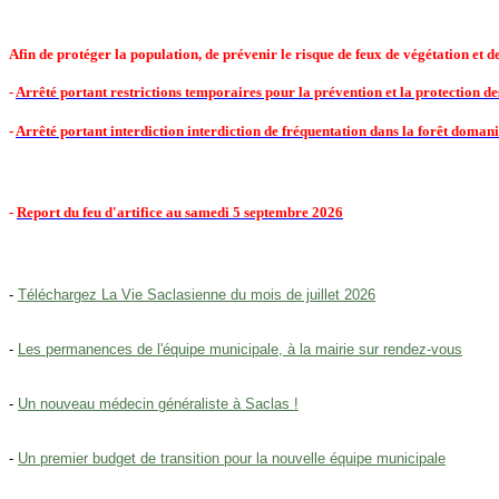
Afin de protéger la population, de prévenir le risque de feux de végétation et 
-
Arrêté portant restrictions temporaires pour la prévention et la protection des
-
Arrêté portant interdiction interdiction de fréquentation dans la forêt domani
-
Report du feu d'artifice au samedi 5 septembre 2026
-
Téléchargez La Vie Saclasienne du mois de juillet 2026
-
Les permanences de l'équipe municipale, à la mairie sur rendez-vous
-
Un nouveau médecin généraliste à Saclas !
-
Un premier budget de transition pour la nouvelle équipe municipale