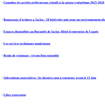
-
Consultez les arrêtés préfectoraux relatifs à la saison cynégétique 2025-2026
-
Ramassage d'ordures a Saclas : 18 bénévoles unis pour un environnement pl
-
Espaces disponibles au Rurapôle de Saclas, Hôtel d entreprise de l'agglo
-
Les services techniaues municipaux
-
Bruits de voisinage : vivons bien ensemble
-
Subventions associatives : les dossiers sont à retourner avant le 15 juin
-
Libre expression