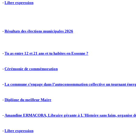
-
Libre expression
-
Résultats des élections municipales 2026
-
Tu as entre 12 et 21 ans et tu habites en Essonne ?
-
Cérémonie de commémoration
-
La commune s’engage dans l’autoconsommation collective un tournant éner
-
Diplôme du meilleur Maire
-
Amandine ERMACORA, Libraire gérante à L'Histoire sans faim, organise d
-
Libre expression