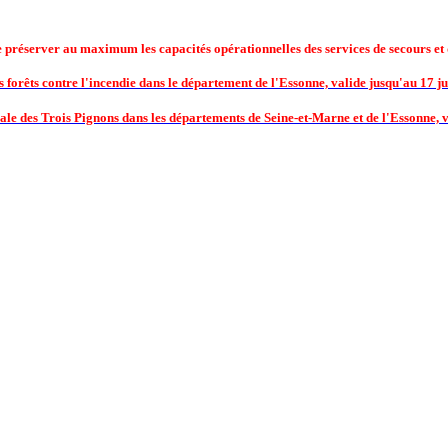
de préserver au maximum les capacités opérationnelles des services de secours et 
 forêts contre l'incendie dans le département de l'Essonne, valide jusqu'au 17 jui
ale des Trois Pignons dans les départements de Seine-et-Marne et de l'Essonne, va