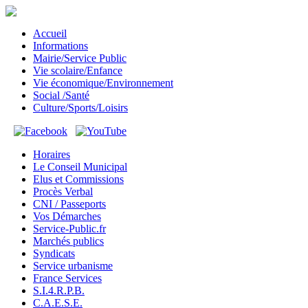
Accueil
Informations
Mairie/Service Public
Vie scolaire/Enfance
Vie économique/Environnement
Social /Santé
Culture/Sports/Loisirs
Horaires
Le Conseil Municipal
Elus et Commissions
Procès Verbal
CNI / Passeports
Vos Démarches
Service-Public.fr
Marchés publics
Syndicats
Service urbanisme
France Services
S.I.4.R.P.B.
C.A.E.S.E.