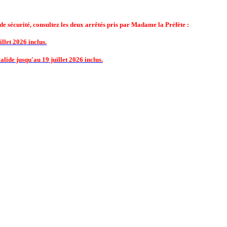
de sécurité, consultez les deux arrêtés pris par Madame la Préfète :
llet 2026 inclus.
lide jusqu'au 19 juillet 2026 inclus.