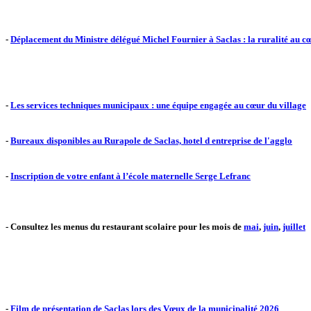
-
Déplacement du Ministre délégué Michel Fournier à Saclas : la ruralité au cœ
-
Les services techniques municipaux : une équipe engagée au cœur du village
-
Bureaux disponibles au Rurapole de Saclas, hotel d entreprise de l'agglo
-
Inscription de votre enfant à l’école maternelle Serge Lefranc
- Consultez les menus du restaurant scolaire pour les mois de
mai
,
juin
,
juillet
-
Film de présentation de Saclas lors des Vœux de la municipalité 2026