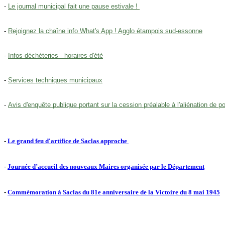
-
Le journal municipal fait une pause estivale !
-
Rejoignez la chaîne info What's App ! Agglo étampois sud-essonne
-
Infos déchèteries - horaires d'étè
-
Services techniques municipaux
-
Avis d'enquête publique portant sur la cession préalable à l'aliénation de 
-
Le grand feu d'artifice de Saclas approche
-
Journée d’accueil des nouveaux Maires organisée par le Département
-
Commémoration à Saclas du 81e anniversaire de la Victoire du 8 mai 1945