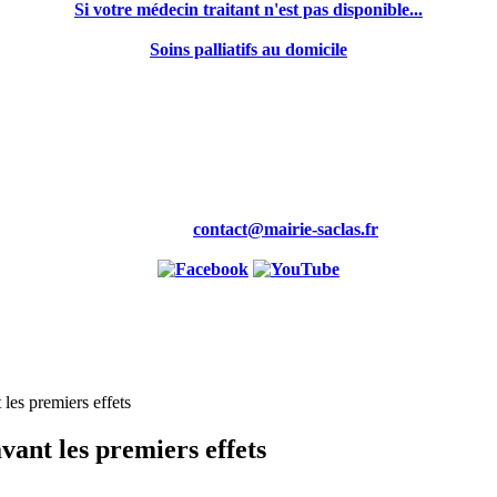
Si votre médecin traitant n'est pas disponible...
Soins palliatifs au domicile
Mairie,
19 rue de la Maire
91690 saclas
Tél : 01.69.58.88.00
Fax : 01.60.80.99.46
Courriel :
contact@mairie-saclas.fr
 les premiers effets
vant les premiers effets