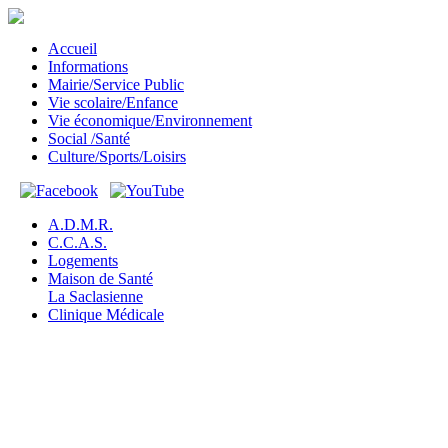
Accueil
Informations
Mairie/Service Public
Vie scolaire/Enfance
Vie économique/Environnement
Social /Santé
Culture/Sports/Loisirs
A.D.M.R.
C.C.A.S.
Logements
Maison de Santé
La Saclasienne
Clinique Médicale