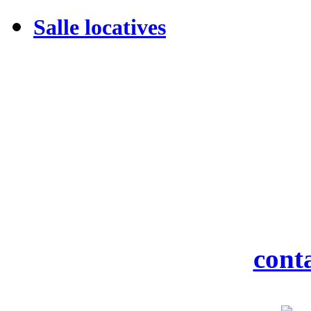
Salle locatives
M
19 rue
916
Tél : 0
Fax : 0
Courriel :
cont