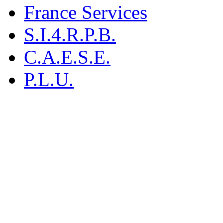
France Services
S.I.4.R.P.B.
C.A.E.S.E.
P.L.U.
M
19 rue
916
Tél : 0
Fax : 0