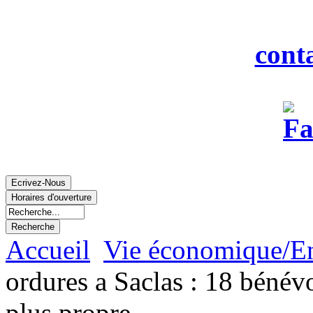
Fax : 0
Courriel :
cont
Accueil
Vie économique/E
ordures a Saclas : 18 béné
plus propre