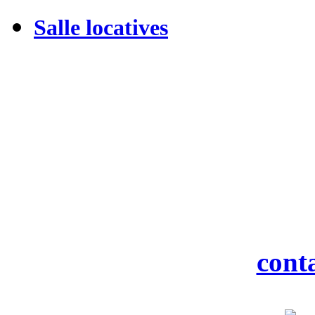
Salle locatives
M
19 rue
916
Tél : 0
Fax : 0
Courriel :
cont