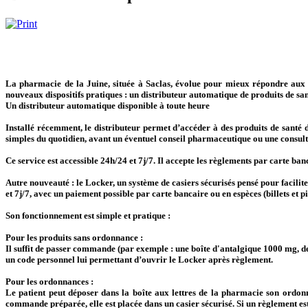
La pharmacie de la Juine, située à Saclas, évolue pour mieux répondre aux be
nouveaux dispositifs pratiques : un distributeur automatique de produits de sant
Un distributeur automatique disponible à toute heure
Installé récemment, le distributeur permet d’accéder à des produits de santé
simples du quotidien, avant un éventuel conseil pharmaceutique ou une consul
Ce service est accessible 24h/24 et 7j/7. Il accepte les règlements par carte banca
Autre nouveauté : le Locker, un système de casiers sécurisés pensé pour facil
et 7j/7, avec un paiement possible par carte bancaire ou en espèces (billets et p
Son fonctionnement est simple et pratique :
Pour les produits sans ordonnance
:
Il suffit de passer commande (par exemple : une boîte d'antalgique 1000 mg, de
un code personnel lui permettant d’ouvrir le Locker après règlement.
Pour les ordonnances
:
Le patient peut déposer dans la boîte aux lettres de la pharmacie son ordonn
commande préparée, elle est placée dans un casier sécurisé. Si un règlement est