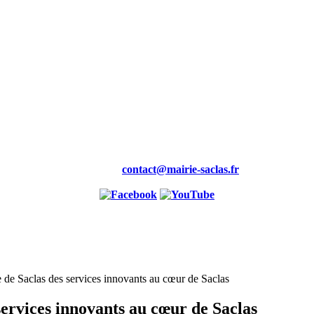
Mairie,
19 rue de la Maire
91690 saclas
Tél : 01.69.58.88.00
Fax : 01.60.80.99.46
Courriel :
contact@mairie-saclas.fr
de Saclas des services innovants au cœur de Saclas
ervices innovants au cœur de Saclas