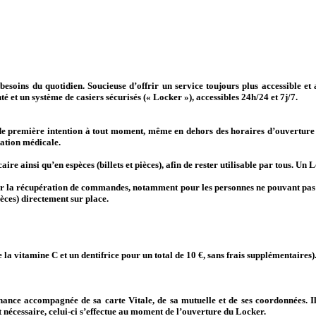
soins du quotidien. Soucieuse d’offrir un service toujours plus accessible et
é et un système de casiers sécurisés (« Locker »), accessibles 24h/24 et 7j/7.
 de première intention à tout moment, même en dehors des horaires d’ouverture 
tation médicale.
ire ainsi qu’en espèces (billets et pièces), afin de rester utilisable par tous.
Un L
iter la récupération de commandes, notamment pour les personnes ne pouvant pas s
ièces) directement sur place.
 la vitamine C et un dentifrice pour un total de 10 €, sans frais supplémentaires
ance accompagnée de sa carte Vitale, de sa mutuelle et de ses coordonnées. Il l
 nécessaire, celui-ci s’effectue au moment de l’ouverture du Locker.