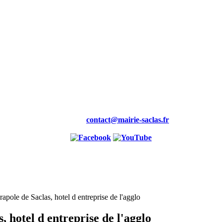
Mairie,
19 rue de la Maire
91690 saclas
Tél : 01.69.58.88.00
Fax : 01.60.80.99.46
Courriel :
contact@mairie-saclas.fr
pole de Saclas, hotel d entreprise de l'agglo
 hotel d entreprise de l'agglo