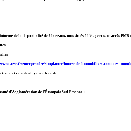
me de la disponibilité de 2 bureaux, tous situés à l’étage et sans accès PMR 
lles
elles
www.caese.fr/entreprendre/simplanter/bourse-de-limmobilier/ annonces-immob
ivité, et ce, à des loyers attractifs.
auté d’Agglomération de l’Étampois Sud-Essonne :