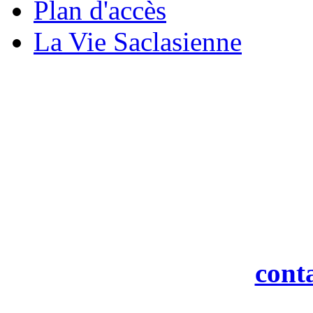
Plan d'accès
La Vie Saclasienne
M
19 rue
916
Tél : 0
Fax : 0
Courriel :
cont