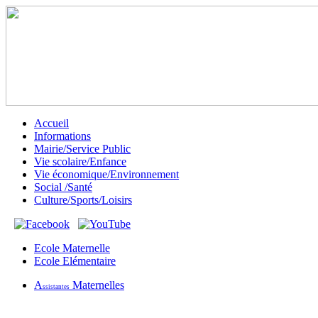
Accueil
Informations
Mairie/Service Public
Vie scolaire/Enfance
Vie économique/Environnement
Social /Santé
Culture/Sports/Loisirs
Ecole Maternelle
Ecole Elémentaire
A
Maternelles
ssistantes