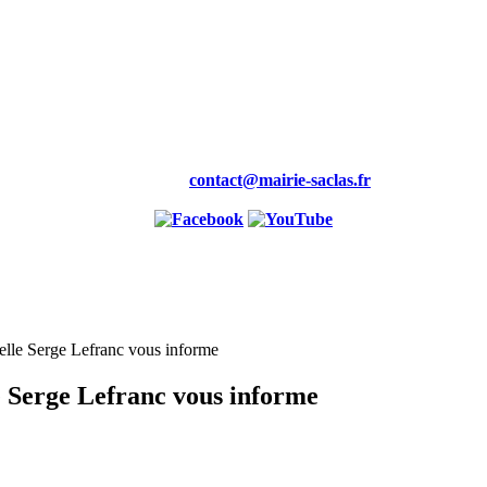
Mairie,
19 rue de la Maire
91690 saclas
Tél : 01.69.58.88.00
Fax : 01.60.80.99.46
Courriel :
contact@mairie-saclas.fr
elle Serge Lefranc vous informe
e Serge Lefranc vous informe