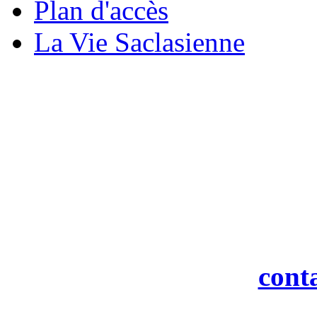
Plan d'accès
La Vie Saclasienne
M
19 rue
916
Tél : 0
Fax : 0
Courriel :
cont