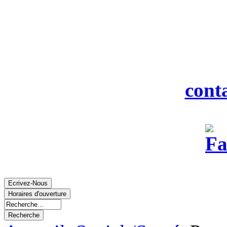
916
Tél : 0
Fax : 0
Courriel :
cont