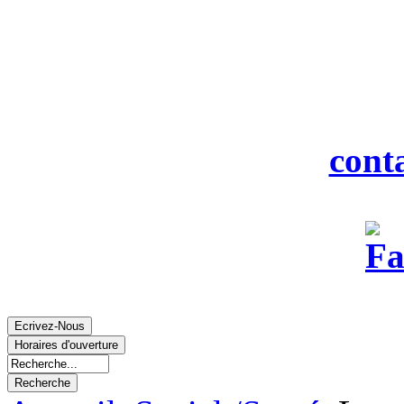
916
Tél : 0
Fax : 0
Courriel :
cont